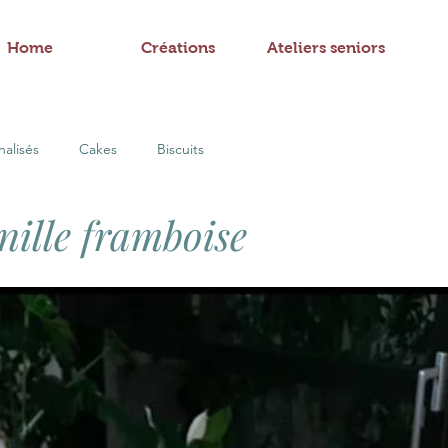
Home
Créations
Ateliers seniors
alisés
Cakes
Biscuits
nille framboise